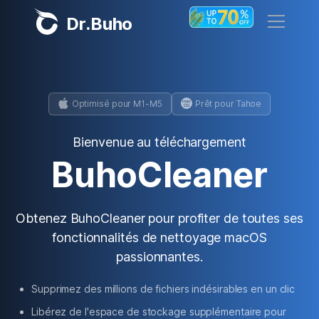
Dr.Buho
Guide
Accueil
Télécharger
Optimisé pour M1-M5
Prêt pour Tahoe
Produits
Bienvenue au téléchargement
BuhoCleaner
BuhoCleaner
Boutique
BuhoUnlocker
BuhoRepair
Blog
Obtenez BuhoCleaner pour profiter de toutes ses
BuhoNTFS
fonctionnalités de nettoyage macOS
BuhoBarX
passionnantes.
L'entreprise
BuhoLaunchpad
Supprimez des millions de fichiers indésirables en un clic
À propos de nous
Libérez de l'espace de stockage supplémentaire pour
Support