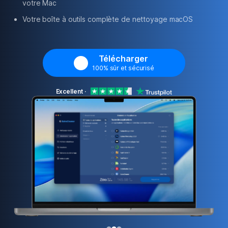
votre Mac
Confidentialité
Votre boîte à outils complète de nettoyage macOS
Conditions générales
Politique de
Télécharger
remboursement
100% sûr et sécurisé
Excellent
·