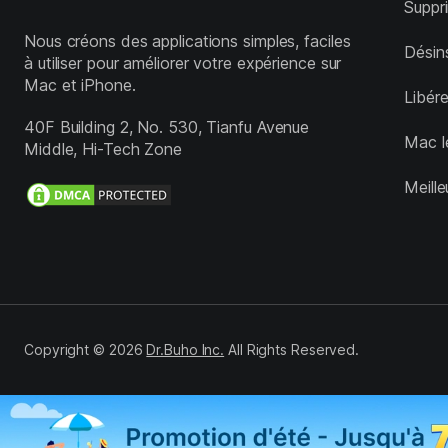
Suppr
Nous créons des applications simples, faciles
Désins
à utiliser pour améliorer votre expérience sur
Mac et iPhone.
Libér
40F Building 2, No. 530, Tianfu Avenue
Mac l
Middle, Hi-Tech Zone
Meill
Copyright ©
2026
Dr.Buho Inc.
All Rights Reserved.
NewYear promotion
This website uses cookies to ensure you get the bes