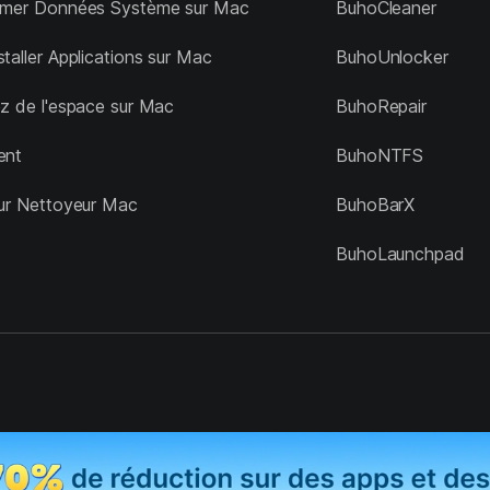
imer Données Système sur Mac
BuhoCleaner
taller Applications sur Mac
BuhoUnlocker
ez de l'espace sur Mac
BuhoRepair
ent
BuhoNTFS
eur Nettoyeur Mac
BuhoBarX
BuhoLaunchpad
t experience on our website. By continuing to use this site, you