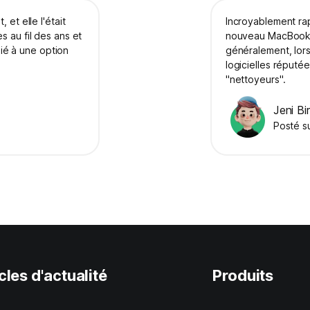
et elle l'était
Incroyablement rap
s au fil des ans et
nouveau MacBook A
 lié à une option
généralement, lors
logicielles réputé
"nettoyeurs".
Jeni Bi
Posté s
cles d'actualité
Produits