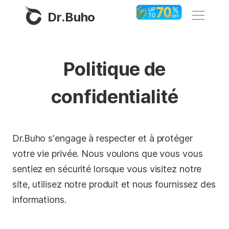
Dr.Buho
Accueil
Politique de
Produits
confidentialité
BuhoCleaner
Boutique
BuhoUnlocker
Dr.Buho s'engage à respecter et à protéger
BuhoRepair
Blog
votre vie privée. Nous voulons que vous vous
BuhoNTFS
sentiez en sécurité lorsque vous visitez notre
BuhoBarX
site, utilisez notre produit et nous fournissez des
L'entreprise
BuhoLaunchpad
informations.
À propos de nous
Support