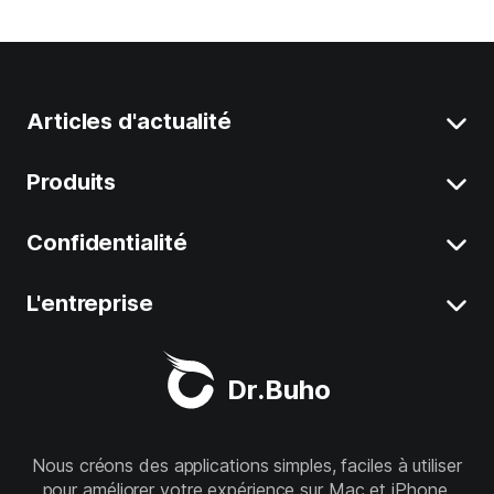
Articles d'actualité
Produits
Supprimer Données Système sur Mac
Désinstaller Applications sur Mac
Confidentialité
BuhoCleaner
Libérez de l'espace sur Mac
BuhoUnlocker
L'entreprise
Conditions générales
Mac lent
BuhoRepair
Confidentialité
À propos de nous
Meilleur Nettoyeur Mac
Dr.Buho
BuhoNTFS
Politique de remboursement
Support
BuhoBarX
Boutique
Nous créons des applications simples, faciles à utiliser
pour améliorer votre expérience sur Mac et iPhone.
BuhoLaunchpad