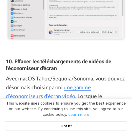
10. Effacer les téléchargements de vidéos de
l'économiseur d'écran
Avec macOS Tahoe/Sequoia/Sonoma, vous pouvez
désormais choisir parmi
une gamme
d’économiseurs d’écran vidéo
. Lorsque le
This website uses cookies to ensure you get the best experience
mouvement de l’économiseur d’écran se termine, il
on our website. By continuing to use this site, you agree to our
ralentit et se transforme en une image statique,
cookie policy.
Learn more
qui devient la nouvelle image d’arrière-plan de
Got It!
votre Mac.