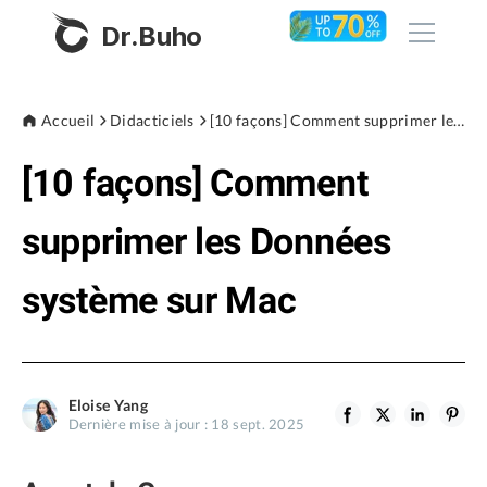
Dr.Buho
Accueil
Accueil
Didacticiels
[10 façons] Comment supprimer les Données système sur Mac
[10 façons] Comment
Produits
BuhoCleaner
supprimer les Données
Boutique
BuhoUnlocker
système sur Mac
BuhoRepair
Blog
BuhoNTFS
BuhoBarX
L'entreprise
Eloise Yang
BuhoLaunchpad
Dernière mise à jour : 18 sept. 2025
À propos de nous
Support