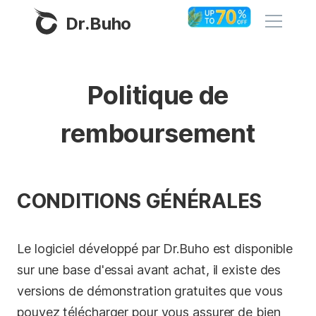
Dr.Buho
Accueil
Politique de
Produits
remboursement
BuhoCleaner
Boutique
BuhoUnlocker
CONDITIONS GÉNÉRALES
BuhoRepair
Blog
BuhoNTFS
BuhoBarX
Le logiciel développé par Dr.Buho est disponible
L'entreprise
sur une base d'essai avant achat, il existe des
BuhoLaunchpad
À propos de nous
versions de démonstration gratuites que vous
pouvez télécharger pour vous assurer de bien
Support