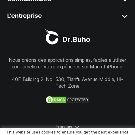
Libérez de l'espace sur Mac
BuhoUnlocker
L'entreprise
Conditions générales
Mac lent
BuhoRepair
Confidentialité
À propos de nous
Meilleur Nettoyeur Mac
Dr.Buho
BuhoNTFS
Politique de remboursement
Support
BuhoBarX
Boutique
Nous créons des applications simples, faciles à utiliser
pour améliorer votre expérience sur Mac et iPhone.
BuhoLaunchpad
Suivez-nous
40F Building 2, No. 530, Tianfu Avenue Middle, Hi-
Tech Zone
Français
This website uses cookies to ensure you get the best experience