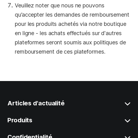
Veuillez noter que nous ne pouvons
qu’accepter les demandes de remboursement
pour les produits achetés via notre boutique
en ligne - les achats effectués sur d'autres
plateformes seront soumis aux politiques de
remboursement de ces plateformes.
Articles d'actualité
Produits
Supprimer Données Système sur Mac
Désinstaller Applications sur Mac
Confidentialité
BuhoCleaner