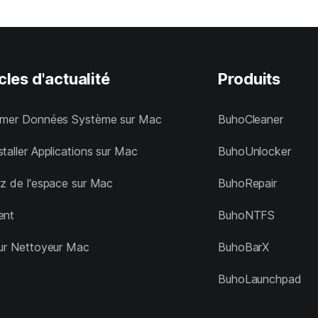
cles d'actualité
Produits
imer Données Système sur Mac
BuhoCleaner
taller Applications sur Mac
BuhoUnlocker
ez de l'espace sur Mac
BuhoRepair
ent
BuhoNTFS
eur Nettoyeur Mac
BuhoBarX
BuhoLaunchpad