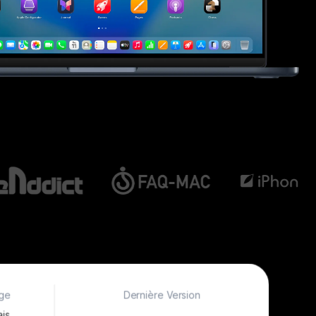
rge
Dernière Version
is,