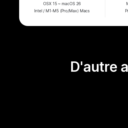
OSX 15 ~ macOS 26
Intel / M1-M5 (Pro/Max) Macs
P
D'autre 