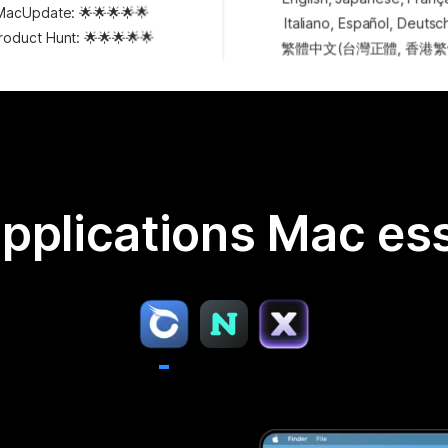
MacUpdate: 🌟🌟🌟🌟🌟
Italiano, Español, Deutsc
roduct Hunt: 🌟🌟🌟🌟🌟
繁體中文(台灣正體, 香港繁
applications Mac ess