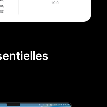
1.9.0
he,
體)
entielles