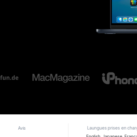
Avis
Laungues prises en cha
English, Japanese, França