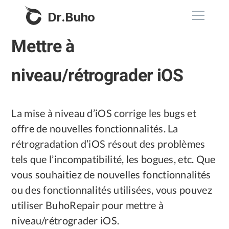
Dr.Buho
Mettre à
Accueil
niveau/rétrograder iOS
Produits
BuhoCleaner
La mise à niveau d’iOS corrige les bugs et
Boutique
BuhoUnlocker
offre de nouvelles fonctionnalités. La
BuhoRepair
rétrogradation d’iOS résout des problèmes
Blog
tels que l’incompatibilité, les bogues, etc. Que
BuhoNTFS
vous souhaitiez de nouvelles fonctionnalités
BuhoBarX
L'entreprise
ou des fonctionnalités utilisées, vous pouvez
BuhoLaunchpad
utiliser BuhoRepair pour mettre à
À propos de nous
niveau/rétrograder iOS.
Support