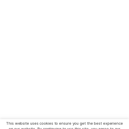
This website uses cookies to ensure you get the best experience
on our website. By continuing to use this site, you agree to our