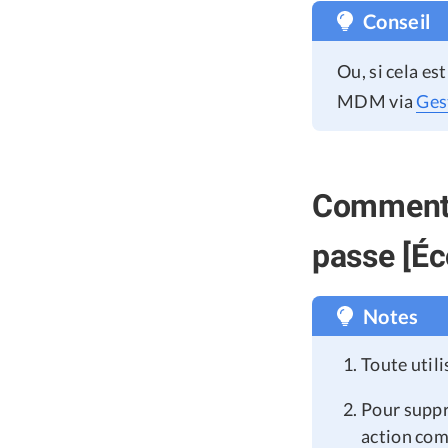
Conseil
Ou, si cela e
MDM via
Ges
Comment 
passe [É
Notes
Toute util
Pour suppr
action comm