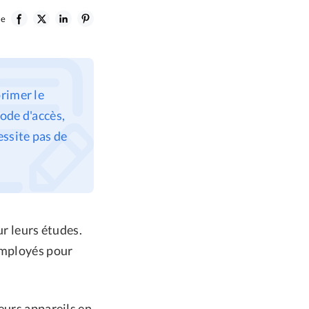
le
rimer le
ode d'accès,
ssite pas de
ur leurs études.
 employés pour
eurs appareils en