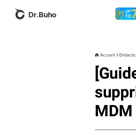
Dr.Buho
Accueil
Didactic
[Guid
suppr
MDM d