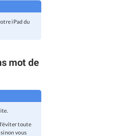
votre iPad du
ns mot de
ite.
'éviter toute
, sinon vous