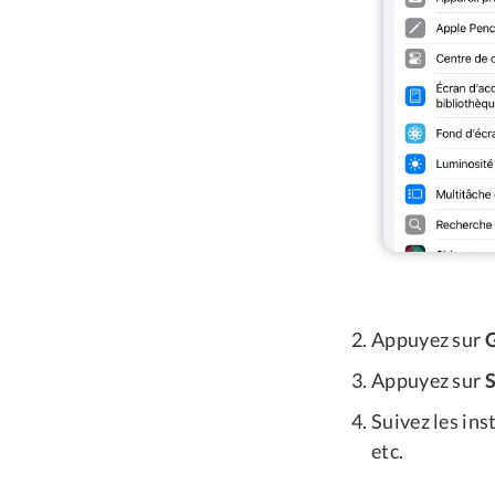
Appuyez sur
Appuyez sur
S
Suivez les ins
etc.