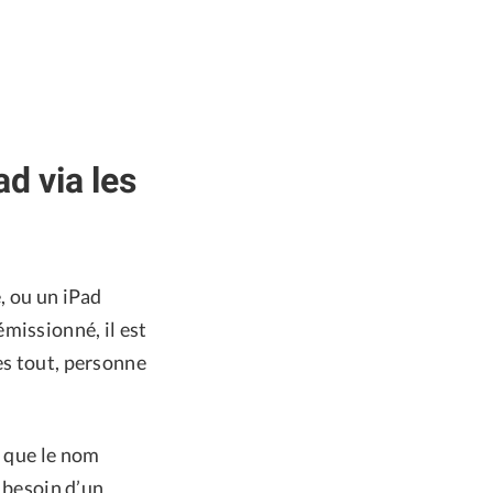
d via les
, ou un iPad
missionné, il est
ès tout, personne
i que le nom
r besoin d’un