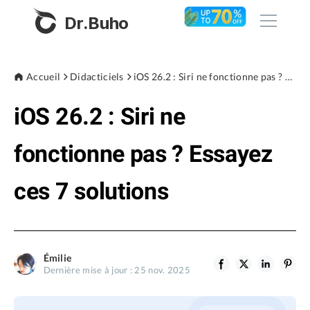
Dr.Buho
Accueil
Accueil
Didacticiels
iOS 26.2 : Siri ne fonctionne pas ? Essayez ces 7 solutions
iOS 26.2 : Siri ne
Produits
BuhoCleaner
fonctionne pas ? Essayez
Boutique
BuhoUnlocker
ces 7 solutions
BuhoRepair
Blog
BuhoNTFS
BuhoBarX
L'entreprise
Émilie
BuhoLaunchpad
Dernière mise à jour : 25 nov. 2025
À propos de nous
Support