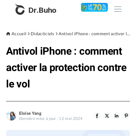
Dr.Buho
Accueil
Accueil
Didacticiels
Antivol iPhone : comment activer la protection contre le vol
Antivol iPhone : comment
Produits
BuhoCleaner
activer la protection contre
Boutique
BuhoUnlocker
le vol
BuhoRepair
Blog
BuhoNTFS
BuhoBarX
L'entreprise
Eloise Yang
BuhoLaunchpad
Dernière mise à jour : 12 mai 2024
À propos de nous
Support