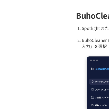
BuhoC
Spotlight 
BuhoCle
入力」を選択