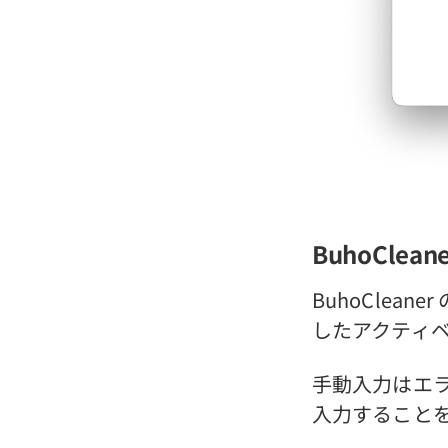
BuhoCle
BuhoCle
したアクティ
手動入力はエ
入力すること