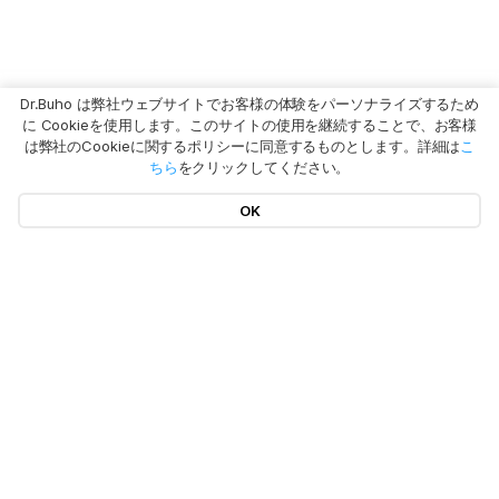
Dr.Buho は弊社ウェブサイトでお客様の体験をパーソナライズするため
に Cookieを使用します。このサイトの使用を継続することで、お客様
は弊社のCookieに関するポリシーに同意するものとします。詳細は
こ
ちら
をクリックしてください。
OK
ホットな話題
製品
Macの「システムデータ」を減らす
Macで不要なアプリをアンインストール
プライバシーポリシー
BuhoCleaner
iOS 26 情報まとめ
BuhoUnlocker
その他