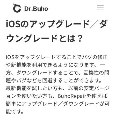
Dr.Buho
iOSのアップグレード／ダ
ホーム
ウングレードとは？
製品
BuhoCleaner
iOSをアップグレードすることでバグの修正
ストア
BuhoUnlocker
や新機能を利用できるようになります。 一
方、ダウングレードすることで、互換性の問
BuhoRepair
ブログ
題やバグなどを回避することができます。
BuhoNTFS
最新機能を試したい方も、以前の安定バージ
BuhoBarX
その他
ョンを使いたい方も、BuhoRepairを使えば
BuhoLaunchpad
簡単にアップグレード／ダウングレードが可
Dr.Buhoについて
能です。
サポート