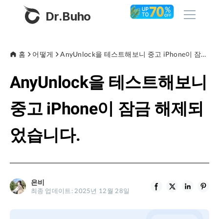
Dr.Buho
홈
홈
어떻게
AnyUnlock을 테스트해보니 중고 iPhone이 잠금 해제되었습니다.
AnyUnlock을 테스트해보니
제품
BuhoCleaner
중고 iPhone이 잠금 해제되
스토어
BuhoUnlocker
었습니다.
BuhoRepair
블로그
BuhoNTFS
BuhoBarX
회사
은비
BuhoLaunchpad
최종 업데이트: 2025년 12월 28일
소개
지원