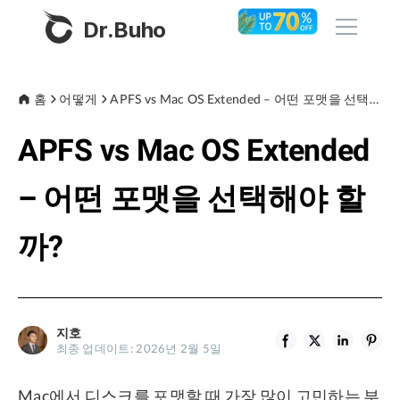
Dr.Buho
홈
홈
어떻게
APFS vs Mac OS Extended – 어떤 포맷을 선택해야 할까?
APFS vs Mac OS Extended
제품
BuhoCleaner
– 어떤 포맷을 선택해야 할
스토어
BuhoUnlocker
까?
BuhoRepair
블로그
BuhoNTFS
BuhoBarX
회사
지호
BuhoLaunchpad
최종 업데이트: 2026년 2월 5일
소개
Mac에서 디스크를 포맷할 때 가장 많이 고민하는 부
지원