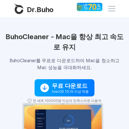
Dr.Buho
홈
BuhoCleaner - Mac을 항상 최고 속도
로 유지
제품
BuhoCleaner
BuhoCleaner를 무료로 다운로드하여 Mac을 청소하고
스토어
Mac 성능을 극대화하세요.
BuhoUnlocker
BuhoRepair
블로그
무료 다운로드
BuhoNTFS
macOS 10.10 이상 적용
BuhoBarX
전 세계 100000명 이상의 만족스러운 사용자
회사
BuhoLaunchpad
소개
지원