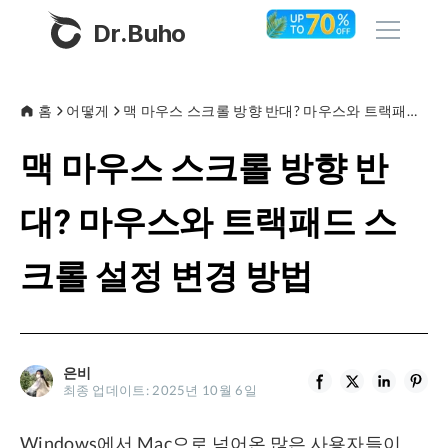
Dr.Buho
홈
홈
어떻게
맥 마우스 스크롤 방향 반대? 마우스와 트랙패드 스크롤 설정 변경 방법
맥 마우스 스크롤 방향 반
제품
BuhoCleaner
대? 마우스와 트랙패드 스
스토어
BuhoUnlocker
크롤 설정 변경 방법
BuhoRepair
블로그
BuhoNTFS
BuhoBarX
회사
은비
BuhoLaunchpad
최종 업데이트: 2025년 10월 6일
소개
Windows에서 Mac으로 넘어온 많은 사용자들이
지원