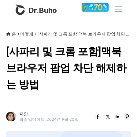
Dr.Buho
홈
홈
어떻게
[사파리 및 크롬 포함]맥북 브라우저 팝업 차단 해제하는 방법
[사파리 및 크롬 포함]맥북
제품
BuhoCleaner
브라우저 팝업 차단 해제하
스토어
BuhoUnlocker
는 방법
BuhoRepair
블로그
BuhoNTFS
BuhoBarX
회사
지안
BuhoLaunchpad
최종 업데이트: 2024년 9월 20일
소개
지원