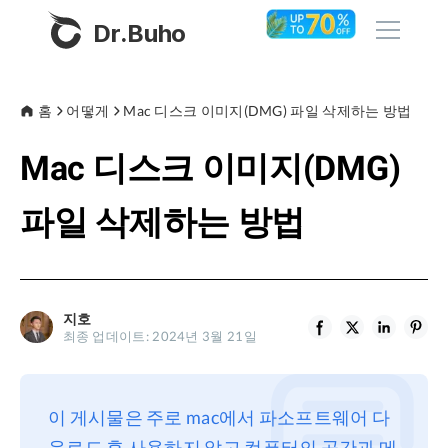
Dr.Buho
홈
홈
어떻게
Mac 디스크 이미지(DMG) 파일 삭제하는 방법
Mac 디스크 이미지(DMG)
제품
BuhoCleaner
파일 삭제하는 방법
스토어
BuhoUnlocker
BuhoRepair
블로그
BuhoNTFS
지호
최종 업데이트: 2024년 3월 21일
BuhoBarX
회사
BuhoLaunchpad
소개
이 게시물은 주로 mac에서 파소프트웨어 다
지원
운로드 후 사용하지 않고 컴퓨터의 공간과 메