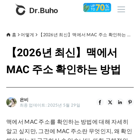
Dr.Buho
홈
홈
어떻게
【2026년 최신】맥에서 MAC 주소 확인하는 방법
【2026년 최신】맥에서
제품
BuhoCleaner
MAC 주소 확인하는 방법
스토어
BuhoUnlocker
BuhoRepair
블로그
BuhoNTFS
은비
최종 업데이트: 2025년 5월 29일
BuhoBarX
회사
BuhoLaunchpad
맥에서 MAC 주소를 확인하는 방법에 대해 자세히
소개
알고 싶지만, 그전에 MAC 주소란 무엇인지, 왜 확인
지원