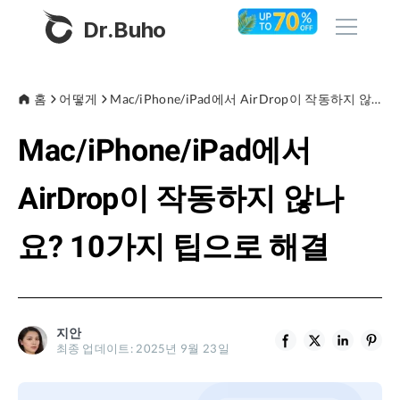
Dr.Buho
홈
홈
어떻게
Mac/iPhone/iPad에서 AirDrop이 작동하지 않나요? 10가지 팁으로 해결
Mac/iPhone/iPad에서
제품
BuhoCleaner
AirDrop이 작동하지 않나
스토어
BuhoUnlocker
요? 10가지 팁으로 해결
BuhoRepair
블로그
BuhoNTFS
BuhoBarX
회사
지안
BuhoLaunchpad
최종 업데이트: 2025년 9월 23일
소개
지원