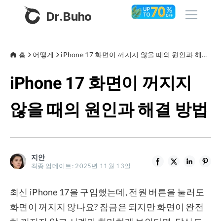
Dr.Buho
홈
홈
어떻게
iPhone 17 화면이 꺼지지 않을 때의 원인과 해결 방법
iPhone 17 화면이 꺼지지
제품
BuhoCleaner
않을 때의 원인과 해결 방법
스토어
BuhoUnlocker
BuhoRepair
블로그
BuhoNTFS
지안
최종 업데이트: 2025년 11월 13일
BuhoBarX
회사
BuhoLaunchpad
최신 iPhone 17을 구입했는데, 전원 버튼을 눌러도
소개
화면이 꺼지지 않나요? 잠금은 되지만 화면이 완전
지원