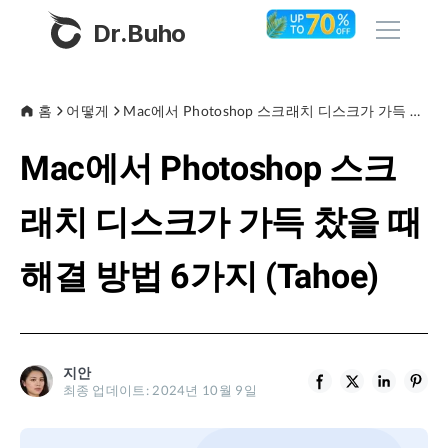
Dr.Buho
홈
홈
어떻게
Mac에서 Photoshop 스크래치 디스크가 가득 찼을 때 해결 방법 6가지 (Tahoe)
Mac에서 Photoshop 스크
제품
BuhoCleaner
래치 디스크가 가득 찼을 때
스토어
BuhoUnlocker
해결 방법 6가지 (Tahoe)
BuhoRepair
블로그
BuhoNTFS
BuhoBarX
회사
지안
BuhoLaunchpad
최종 업데이트: 2024년 10월 9일
소개
지원