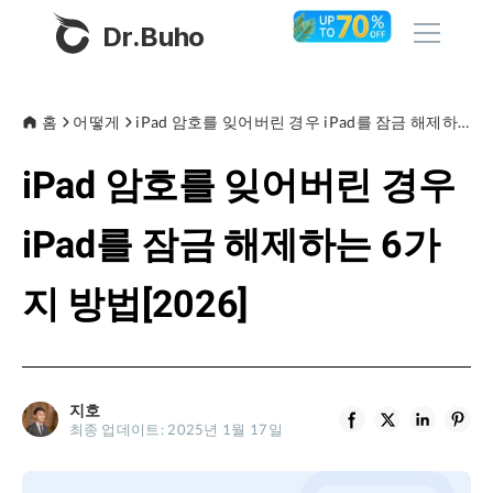
Dr.Buho
홈
홈
어떻게
iPad 암호를 잊어버린 경우 iPad를 잠금 해제하는 6가지 방법[2026]
iPad 암호를 잊어버린 경우
제품
BuhoCleaner
iPad를 잠금 해제하는 6가
스토어
BuhoUnlocker
지 방법[2026]
BuhoRepair
블로그
BuhoNTFS
BuhoBarX
회사
지호
BuhoLaunchpad
최종 업데이트: 2025년 1월 17일
소개
지원