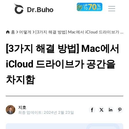
Dr.Buho
홈
홈
어떻게
[3가지 해결 방법] Mac에서 iCloud 드라이브가 공간을 차지함
[3가지 해결 방법] Mac에서
제품
BuhoCleaner
iCloud 드라이브가 공간을
스토어
BuhoUnlocker
차지함
BuhoRepair
블로그
BuhoNTFS
BuhoBarX
회사
지호
BuhoLaunchpad
최종 업데이트: 2024년 2월 23일
소개
지원