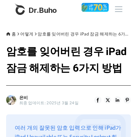
Dr.Buho
홈
홈
어떻게
암호를 잊어버린 경우 iPad 잠금 해제하는 6가지 방법
암호를 잊어버린 경우 iPad
제품
BuhoCleaner
잠금 해제하는 6가지 방법
스토어
BuhoUnlocker
BuhoRepair
블로그
BuhoNTFS
은비
최종 업데이트: 2025년 3월 24일
BuhoBarX
회사
BuhoLaunchpad
소개
여러 개의 잘못된 암호 입력으로 인해 iPad가
지원
iPad Unavailable 또는 Security Lockout 화