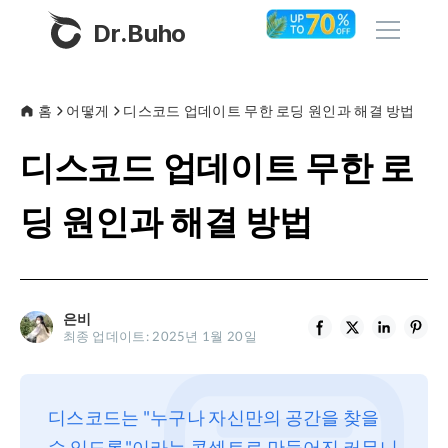
Dr.Buho
홈
홈
어떻게
디스코드 업데이트 무한 로딩 원인과 해결 방법
디스코드 업데이트 무한 로
제품
BuhoCleaner
딩 원인과 해결 방법
스토어
BuhoUnlocker
BuhoRepair
블로그
BuhoNTFS
은비
최종 업데이트: 2025년 1월 20일
BuhoBarX
회사
BuhoLaunchpad
소개
디스코드는 "누구나 자신만의 공간을 찾을
지원
수 있도록"이라는 콘셉트로 만들어진 커뮤니