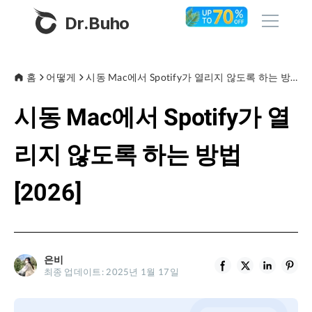
Dr.Buho
홈
홈
어떻게
시동 Mac에서 Spotify가 열리지 않도록 하는 방법 [2026]
시동 Mac에서 Spotify가 열
제품
BuhoCleaner
리지 않도록 하는 방법
스토어
BuhoUnlocker
[2026]
BuhoRepair
블로그
BuhoNTFS
BuhoBarX
회사
은비
BuhoLaunchpad
최종 업데이트: 2025년 1월 17일
소개
지원