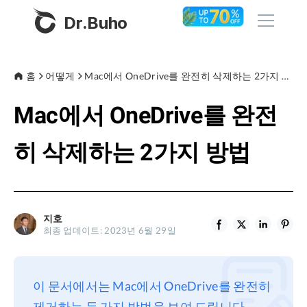
Dr.Buho
홈
홈
어떻게
Mac에서 OneDrive를 완전히 삭제하는 2가지 방법
Mac에서 OneDrive를 완전
제품
BuhoCleaner
히 삭제하는 2가지 방법
스토어
BuhoUnlocker
BuhoRepair
블로그
BuhoNTFS
지호
최종 업데이트: 2023년 6월 29일
BuhoBarX
회사
BuhoLaunchpad
소개
이 문서에서는 Mac에서 OneDrive를 완전히
지원
제거하는 두 가지 방법을 보여 드립니다.