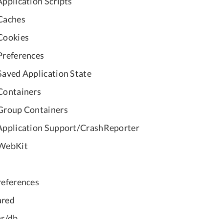
Application Scripts
Caches
Cookies
Preferences
Saved Application State
Containers
Group Containers
Application Support/CrashReporter
/WebKit
references
ared
ar/db