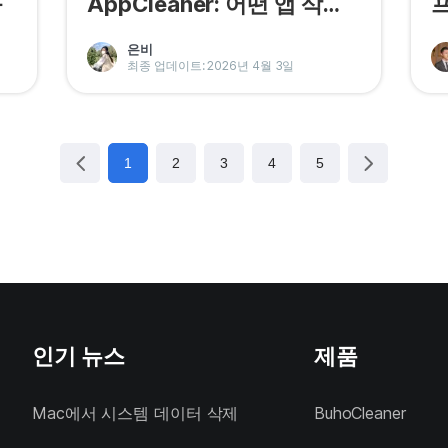
과
AppCleaner: 어떤 앱 삭제
프
도구가 더 좋을까?
료
은비
최종 업데이트: 2026년 4월 3일
1
2
3
4
5
인기 뉴스
제품
Mac에서 시스템 데이터 삭제
BuhoCleaner