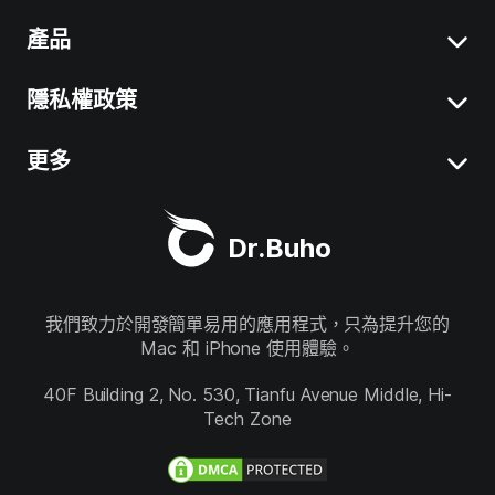
產品
Mac 「系統資料」刪除
移除 Mac 應用程式
隱私權政策
BuhoCleaner
iOS 26 最新資訊
BuhoUnlocker
更多
服務條款
macOS Tahoe 最新資訊
BuhoRepair
隱私權政策
關於我們
Mac 清理工具
Dr.Buho
BuhoNTFS
退款政策
聯絡我們
BuhoBarX
商店
我們致力於開發簡單易用的應用程式，只為提升您的
Mac 和 iPhone 使用體驗。
BuhoLaunchpad
關注我們
40F Building 2, No. 530, Tianfu Avenue Middle, Hi-
Tech Zone