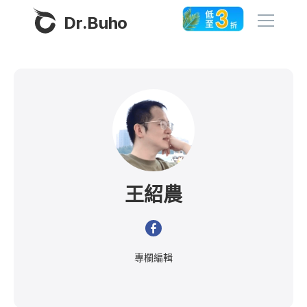
Dr.Buho
首頁
產品
BuhoCleaner
商店
BuhoUnlocker
王紹農
BuhoRepair
部落格
BuhoNTFS
BuhoBarX
更多
專欄編輯
BuhoLaunchpad
關於我們
聯絡我們