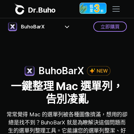
Dr.Buho
BuhoBarX
立即購買
首頁
常見問題
產品
BuhoCleaner
使用手冊
商店
BuhoBarX
BuhoUnlocker
下載
一鍵整理 Mac 選單列，
BuhoRepair
部落格
BuhoNTFS
告別凌亂
BuhoBarX
更多
常常覺得 Mac 的選單列被各種圖像擠滿，想用的卻
BuhoLaunchpad
關於我們
總是找不到？BuhoBarX 就是為瞭解決這個問題而
生的選單列整理工具。它能讓您的選單列整潔、好
聯絡我們