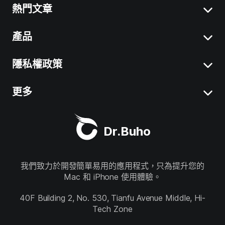
熱門文章
產品
Mac 「系統資料」刪除
移除 Mac 應用程式
隱私權政策
BuhoCleaner
iOS 26 最新資訊
BuhoUnlocker
更多
服務條款
macOS Tahoe 最新資訊
BuhoRepair
隱私權政策
關於我們
Mac 清理工具
Dr.Buho
BuhoNTFS
退款政策
聯絡我們
BuhoBarX
商店
我們致力於開發簡單易用的應用程式，只為提升您的
Mac 和 iPhone 使用體驗。
BuhoLaunchpad
關注我們
40F Building 2, No. 530, Tianfu Avenue Middle, Hi-
Tech Zone