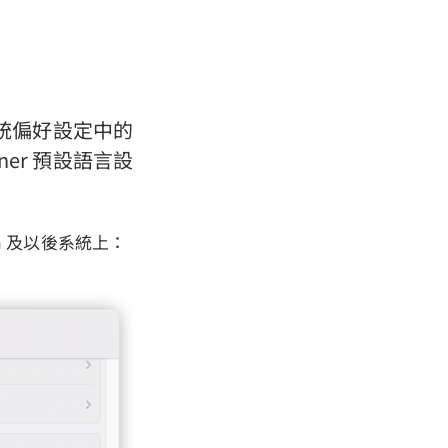
系統偏好設定中的
er 預設語言設
a 及以後系統上：