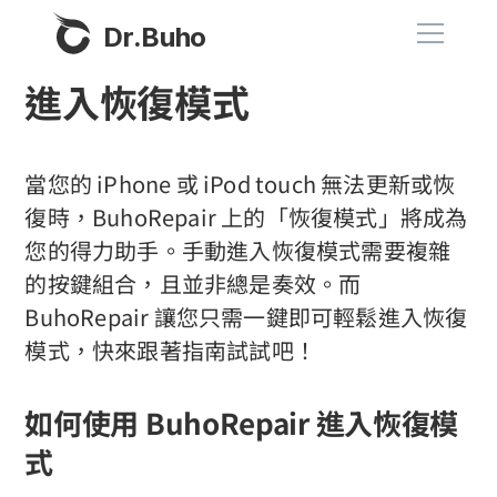
Dr.Buho
進入恢復模式
首頁
產品
當您的 iPhone 或 iPod touch 無法更新或恢
復時，BuhoRepair 上的「恢復模式」將成為
BuhoCleaner
您的得力助手。手動進入恢復模式需要複雜
商店
BuhoUnlocker
的按鍵組合，且並非總是奏效。而
BuhoRepair
BuhoRepair 讓您只需一鍵即可輕鬆進入恢復
部落格
模式，快來跟著指南試試吧！
BuhoNTFS
BuhoBarX
更多
如何使用 BuhoRepair 進入恢復模
BuhoLaunchpad
關於我們
式
聯絡我們