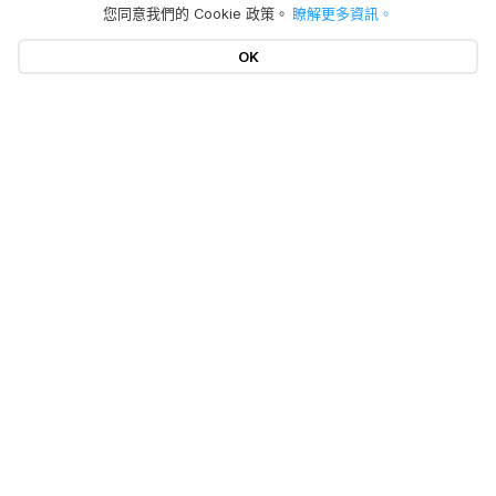
您同意我們的 Cookie 政策。
瞭解更多資訊。
OK
熱門文章
產品
Mac 「系統資料」刪除
移除 Mac 應用程式
隱私權政策
BuhoCleaner
iOS 26 最新資訊
BuhoUnlocker
更多
服務條款
macOS Tahoe 最新資訊
BuhoRepair
隱私權政策
關於我們
Mac 清理工具
Dr.Buho
BuhoNTFS
退款政策
聯絡我們
BuhoBarX