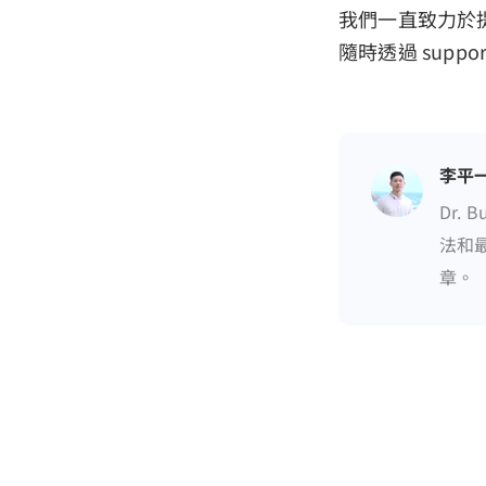
我們一直致力於提
隨時透過 supp
李平
Dr.
法和最
章。