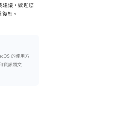
饋或建議，歡迎您
內答復您。
acOS 的使用方
程和資訊類文