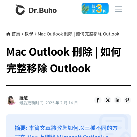
Dr.Buho
首頁
首頁
教學
Mac Outlook 刪除 | 如何完整移除 Outlook
Mac Outlook 刪除 | 如何
產品
BuhoCleaner
完整移除 Outlook
商店
BuhoUnlocker
BuhoRepair
部落格
BuhoNTFS
羅慧
最后更新时间: 2025 年 2 月 14 日
BuhoBarX
更多
BuhoLaunchpad
關於我們
摘要
: 本篇文章將教您如何以三種不同的方
聯絡我們
式在 Mac 上刪除 Microsoft Outlook。