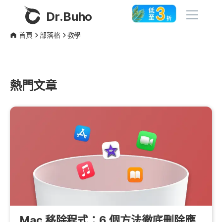
Dr.Buho
首頁
部落格
教學
首頁
產品
熱門文章
BuhoCleaner
商店
BuhoUnlocker
BuhoRepair
部落格
BuhoNTFS
BuhoBarX
更多
BuhoLaunchpad
關於我們
Mac 移除程式：6 個方法徹底刪除應
聯絡我們