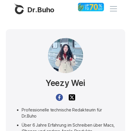
Dr.Buho
Startseite
Produkte
BuhoCleaner
Store
BuhoUnlocker
Yeezy Wei
BuhoRepair
Blog
BuhoNTFS
BuhoBarX
Unternehmen
Professionelle technische Redakteurin für
BuhoLaunchpad
Dr.Buho
Über uns
Über 6 Jahre Erfahrung im Schreiben über Macs,
Unterstützung