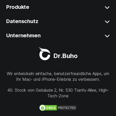
Produkte
Mac Systemdaten Löschen
Mac Programme Deinstallieren
Datenschutz
BuhoCleaner
iOS 26 Tipps
BuhoUnlocker
Unternehmen
Rechtliches
macOS Tahoe Tipps
BuhoRepair
Datenschutz
Über uns
Beste Mac-Cleaner
Dr.Buho
BuhoNTFS
Refund Policy
Unterstützung
BuhoBarX
Store
Wir entwickeln einfache, benutzerfreundliche Apps, um
Ihr Mac- und iPhone-Erlebnis zu verbessern.
BuhoLaunchpad
Folge uns
40. Stock von Gebäude 2, Nr. 530 Tianfu-Allee, High-
Tech-Zone