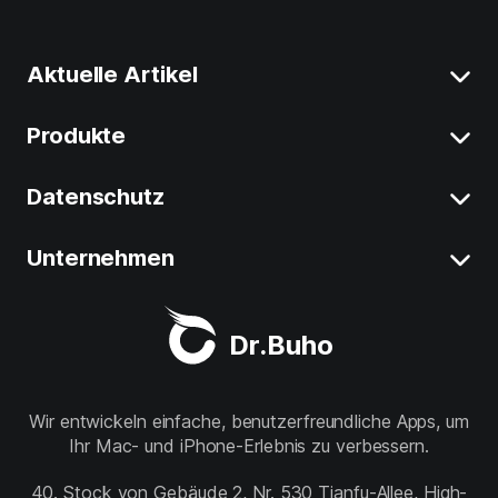
Aktuelle Artikel
Produkte
Mac Systemdaten Löschen
Mac Programme Deinstallieren
Datenschutz
BuhoCleaner
iOS 26 Tipps
BuhoUnlocker
Unternehmen
Rechtliches
macOS Tahoe Tipps
BuhoRepair
Datenschutz
Über uns
Beste Mac-Cleaner
Dr.Buho
BuhoNTFS
Refund Policy
Unterstützung
BuhoBarX
Store
Wir entwickeln einfache, benutzerfreundliche Apps, um
Ihr Mac- und iPhone-Erlebnis zu verbessern.
BuhoLaunchpad
Folge uns
40. Stock von Gebäude 2, Nr. 530 Tianfu-Allee, High-