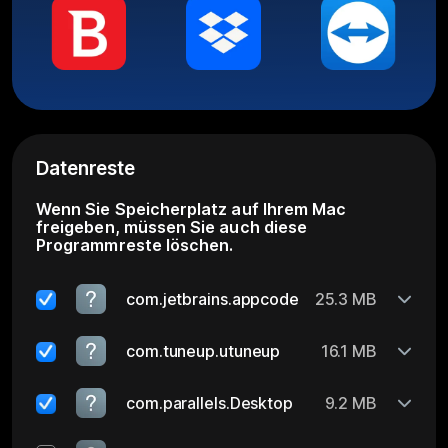
Datenreste
Wenn Sie Speicherplatz auf Ihrem Mac
freigeben, müssen Sie auch diese
Programmreste löschen.
com.jetbrains.appcode
25.3 MB
com.tuneup.utuneup
16.1 MB
com.parallels.Desktop
9.2 MB