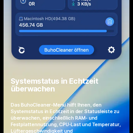
Systemstatus in Echtzeit
überwachen
Das BuhoCleaner-Menü hilft Ihnen, den
Systemstatus in Echtzeit in der Statusleiste zu
überwachen, einschließlich RAM- und
Festplattennutzung, CPU-Last und Temperatur,
Lüftergeschwindigkeit und