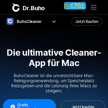
Dr.Buho
BuhoCleaner
Jetzt Kaufen
Startseite
FAQ
Produkte
Die ultimative Cleaner-
BuhoCleaner
Führung
Store
BuhoUnlocker
App für Mac
Herunterladen
BuhoRepair
Blog
BuhoCleaner ist die unverzichtbare Mac-
BuhoNTFS
Reinigungsanwendung, um Speicherplatz
BuhoBarX
freizugeben und die Leistung Ihres Macs zu
Unternehmen
steigern.
BuhoLaunchpad
Über uns
Gratis
Unterstützung
Jetzt kaufen