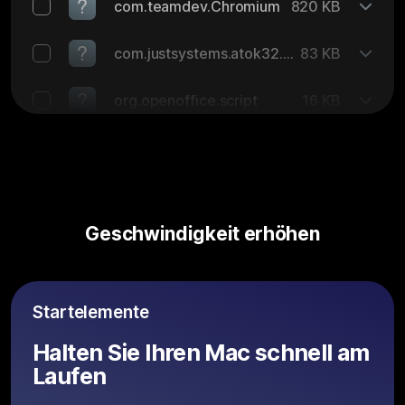
com.teamdev.Chromium
820 KB
com.justsystems.atok32.AtokDv
83 KB
org.openoffice.script
16 KB
Geschwindigkeit erhöhen
Startelemente
Halten Sie Ihren Mac schnell am
Laufen