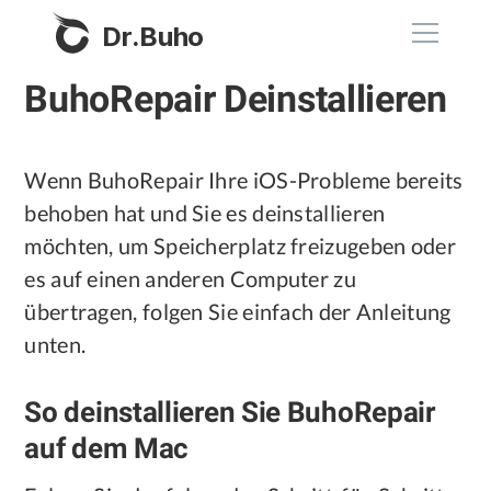
Dr.Buho
BuhoRepair Deinstallieren
Startseite
Produkte
Wenn BuhoRepair Ihre iOS-Probleme bereits
behoben hat und Sie es deinstallieren
BuhoCleaner
möchten, um Speicherplatz freizugeben oder
Store
BuhoUnlocker
es auf einen anderen Computer zu
BuhoRepair
übertragen, folgen Sie einfach der Anleitung
Blog
unten.
BuhoNTFS
BuhoBarX
Unternehmen
So deinstallieren Sie BuhoRepair
BuhoLaunchpad
auf dem Mac
Über uns
Unterstützung