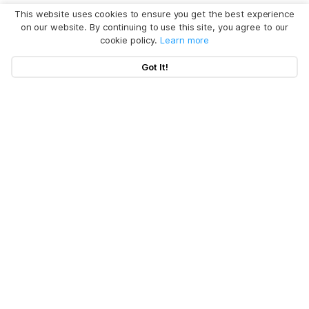
This website uses cookies to ensure you get the best experience
on our website. By continuing to use this site, you agree to our
cookie policy.
Learn more
Got It!
Aktuelle Artikel
Produkte
Mac Systemdaten Löschen
Mac Programme Deinstallieren
Datenschutz
BuhoCleaner
iOS 26 Tipps
BuhoUnlocker
Unternehmen
Rechtliches
macOS Tahoe Tipps
BuhoRepair
Datenschutz
Über uns
Beste Mac-Cleaner
Dr.Buho
BuhoNTFS
Refund Policy