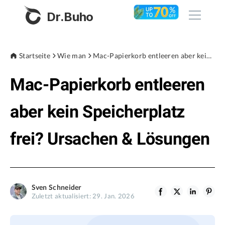
Dr.Buho
Startseite
Startseite
Wie man
Mac-Papierkorb entleeren aber kein Speicherplatz frei? Ursachen & Lösungen
Mac-Papierkorb entleeren
Produkte
BuhoCleaner
aber kein Speicherplatz
Store
BuhoUnlocker
frei? Ursachen & Lösungen
BuhoRepair
Blog
BuhoNTFS
BuhoBarX
Unternehmen
Sven Schneider
BuhoLaunchpad
Zuletzt aktualisiert: 29. Jan. 2026
Über uns
Unterstützung