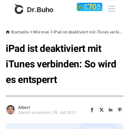
Dr.Buho
Startseite
Startseite
Wie man
iPad ist deaktiviert mit iTunes verbinden: So wird es entsperrt
iPad ist deaktiviert mit
Produkte
BuhoCleaner
iTunes verbinden: So wird
Store
BuhoUnlocker
es entsperrt
BuhoRepair
Blog
BuhoNTFS
BuhoBarX
Unternehmen
Albert
BuhoLaunchpad
Zuletzt aktualisiert: 28. Juli 2023
Über uns
Unterstützung