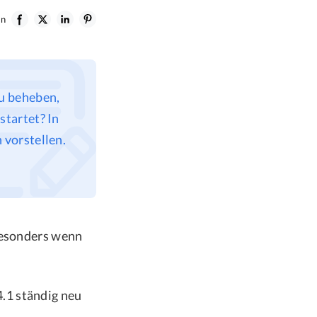
en
zu beheben,
tartet? In
 vorstellen.
 besonders wenn
.1 ständig neu