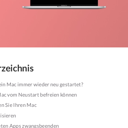
rzeichnis
n Mac immer wieder neu gestartet?
Mac vom Neustart befreien können
en Sie Ihren Mac
lisieren
neten Apps zwangsbeenden