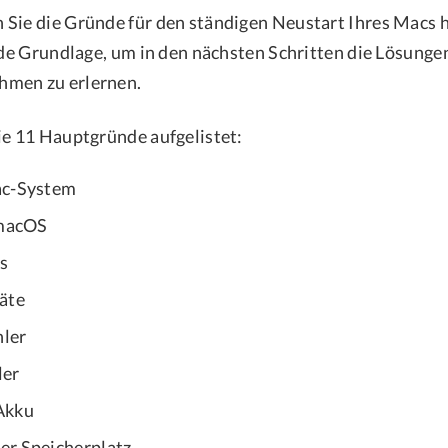
Sie die Gründe für den ständigen Neustart Ihres Macs 
lide Grundlage, um in den nächsten Schritten die Lösunge
men zu erlernen.
ie 11 Hauptgründe aufgelistet:
ac-System
 macOS
s
äte
ler
ler
Akku
er Speicherplatz