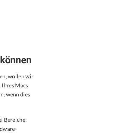
 können
en, wollen wir
t Ihres Macs
n, wenn dies
i Bereiche:
rdware-