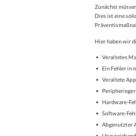
Zunächst müssen 
Dies ist eine so
Präventivmaßnah
Hier haben wir d
Veraltetes M
Ein Fehler in
Veraltete App
Peripherieger
Hardware-Feh
Software-Feh
Abgenutzter 
Unzureichend