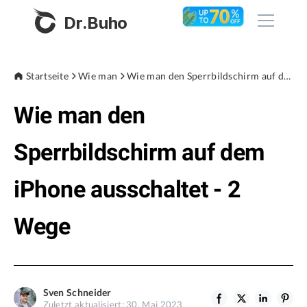
Dr.Buho
Startseite
Startseite
Wie man
Wie man den Sperrbildschirm auf dem iPhone ausschaltet - 2 Wege
Wie man den
Produkte
BuhoCleaner
Sperrbildschirm auf dem
Store
BuhoUnlocker
iPhone ausschaltet - 2
BuhoRepair
Blog
BuhoNTFS
Wege
BuhoBarX
Unternehmen
BuhoLaunchpad
Über uns
Sven Schneider
Unterstützung
Zuletzt aktualisiert: 30. Mai 2023