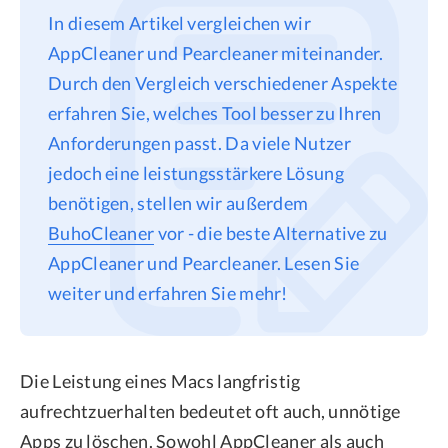
In diesem Artikel vergleichen wir
Datenschutz
AppCleaner und Pearcleaner miteinander.
Rechtliches
Durch den Vergleich verschiedener Aspekte
Refund Policy
erfahren Sie, welches Tool besser zu Ihren
Anforderungen passt. Da viele Nutzer
jedoch eine leistungsstärkere Lösung
benötigen, stellen wir außerdem
BuhoCleaner
vor - die beste Alternative zu
AppCleaner und Pearcleaner. Lesen Sie
weiter und erfahren Sie mehr!
Die Leistung eines Macs langfristig
aufrechtzuerhalten bedeutet oft auch, unnötige
Apps zu löschen. Sowohl AppCleaner als auch