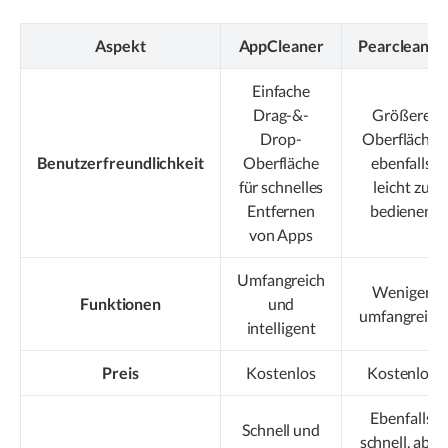
Aspekt
AppCleaner
Pearcleaner
Einfache
Drag-&-
Größere
Drop-
Oberfläche,
Benutzerfreundlichkeit
Oberfläche
ebenfalls
für schnelles
leicht zu
Entfernen
bedienen
von Apps
Umfangreich
Weniger
Funktionen
und
umfangreich
intelligent
Preis
Kostenlos
Kostenlos
Ebenfalls
Schnell und
schnell, aber