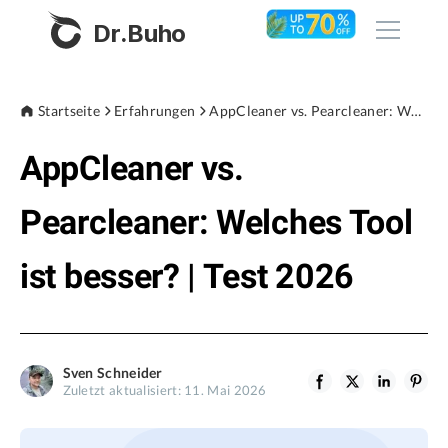
Dr.Buho
Startseite
Startseite
Erfahrungen
AppCleaner vs. Pearcleaner: Welches Tool ist besser? | Test 2026
AppCleaner vs.
Produkte
BuhoCleaner
Pearcleaner: Welches Tool
Store
BuhoUnlocker
ist besser? | Test 2026
BuhoRepair
Blog
BuhoNTFS
BuhoBarX
Unternehmen
Sven Schneider
BuhoLaunchpad
Zuletzt aktualisiert: 11. Mai 2026
Über uns
Unterstützung