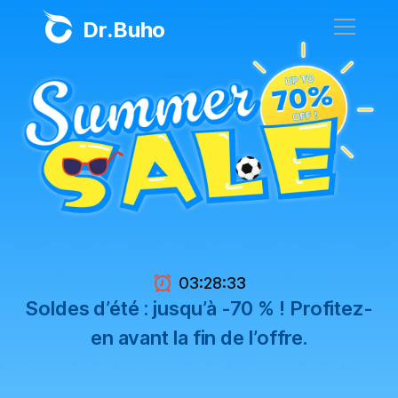
Dr.Buho
Accueil
Produits
BuhoCleaner
Boutique
BuhoUnlocker
BuhoRepair
Blog
BuhoNTFS
:
:
03
28
3
2
Soldes d’été : jusqu’à -70 % ! Profitez-
BuhoBarX
L'entreprise
en avant la fin de l’offre.
BuhoLaunchpad
À propos de nous
Support