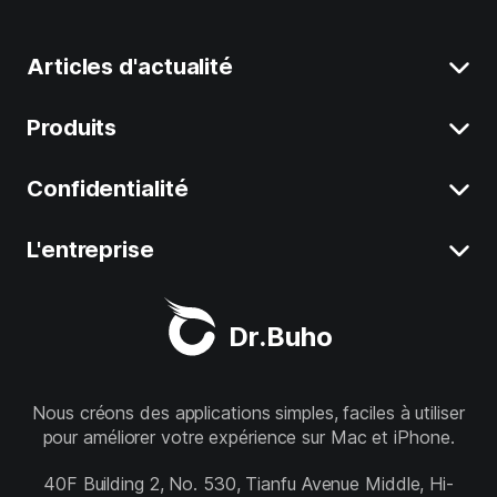
Articles d'actualité
Produits
Supprimer Données Système sur Mac
Désinstaller Applications sur Mac
Confidentialité
BuhoCleaner
Libérez de l'espace sur Mac
BuhoUnlocker
L'entreprise
Conditions générales
Mac lent
BuhoRepair
Confidentialité
À propos de nous
Meilleur Nettoyeur Mac
Dr.Buho
BuhoNTFS
Politique de remboursement
Support
BuhoBarX
Boutique
Nous créons des applications simples, faciles à utiliser
pour améliorer votre expérience sur Mac et iPhone.
BuhoLaunchpad
Suivez-nous
40F Building 2, No. 530, Tianfu Avenue Middle, Hi-