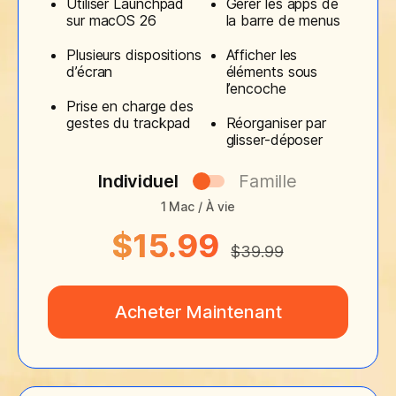
Utiliser Launchpad
Gérer les apps de
sur macOS 26
la barre de menus
Plusieurs dispositions
Afficher les
d’écran
éléments sous
l’encoche
Prise en charge des
gestes du trackpad
Réorganiser par
glisser-déposer
Individuel
Famille
1 Mac / À vie
$15.99
$39.99
Acheter Maintenant