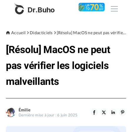
Dr.Buho
Accueil
Accueil
Didacticiels
[Résolu] MacOS ne peut pas vérifier les logiciels malveillants
[Résolu] MacOS ne peut
Produits
BuhoCleaner
pas vérifier les logiciels
Boutique
BuhoUnlocker
malveillants
BuhoRepair
Blog
BuhoNTFS
BuhoBarX
L'entreprise
Émilie
BuhoLaunchpad
Dernière mise à jour : 6 juin 2025
À propos de nous
Support