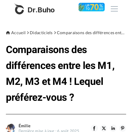
Dr.Buho
Accueil
Accueil
Didacticiels
Comparaisons des différences entre les M1, M2, M3 et M4 ! Lequel préférez-vous ?
Comparaisons des
Produits
BuhoCleaner
différences entre les M1,
Boutique
BuhoUnlocker
M2, M3 et M4 ! Lequel
BuhoRepair
Blog
BuhoNTFS
préférez-vous ?
BuhoBarX
L'entreprise
BuhoLaunchpad
À propos de nous
Émilie
Support
Dernière mise à jour : 6 août 2025