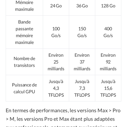
Mémoire
24 Go
36 Go
128 Go
maximale
Bande
passante
100
150
400
mémoire
Go/s
Go/s
Go/s
maximale
Environ
Environ
Environ
Nombre de
25
37
92
transistors
milliards
milliards
milliards
Jusqu’à
Jusqu’à
Jusqu’à
Puissance de
4,3
7,3
15,6
calcul GPU
TFLOPS
TFLOPS
TFLOPS
En termes de performances, les versions Max > Pro
> M, les versions Pro et Max étant plus adaptées