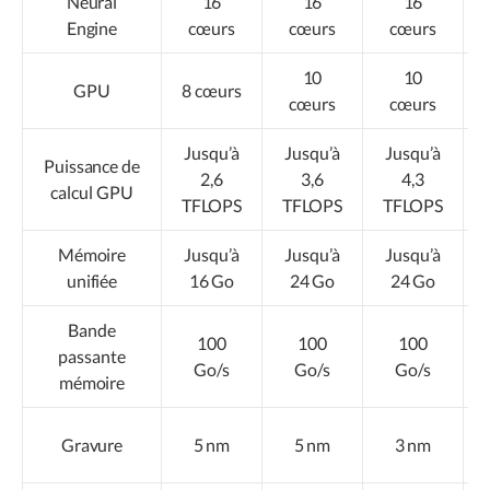
Neural
16
16
16
Engine
cœurs
cœurs
cœurs
10
10
GPU
8 cœurs
cœurs
cœurs
Jusqu’à
Jusqu’à
Jusqu’à
Puissance de
2,6
3,6
4,3
calcul GPU
TFLOPS
TFLOPS
TFLOPS
Mémoire
Jusqu’à
Jusqu’à
Jusqu’à
unifiée
16 Go
24 Go
24 Go
Bande
100
100
100
passante
Go/s
Go/s
Go/s
mémoire
Gravure
5 nm
5 nm
3 nm
g