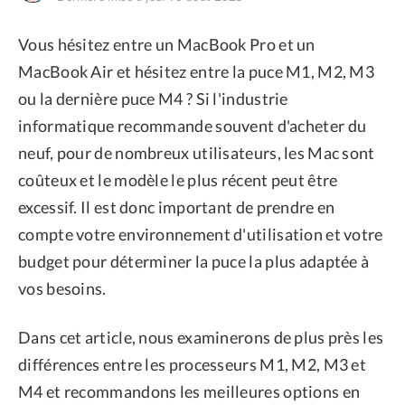
Confidentialité
Vous hésitez entre un MacBook Pro et un
Conditions générales
MacBook Air et hésitez entre la puce M1, M2, M3
Politique de
ou la dernière puce M4 ? Si l'industrie
remboursement
informatique recommande souvent d'acheter du
neuf, pour de nombreux utilisateurs, les Mac sont
coûteux et le modèle le plus récent peut être
excessif. Il est donc important de prendre en
compte votre environnement d'utilisation et votre
budget pour déterminer la puce la plus adaptée à
vos besoins.
Dans cet article, nous examinerons de plus près les
différences entre les processeurs M1, M2, M3 et
M4 et recommandons les meilleures options en