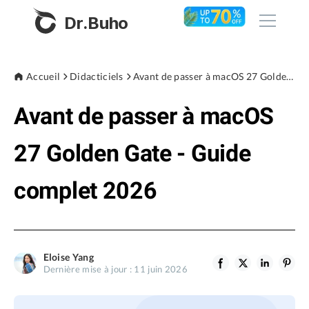
Dr.Buho
Accueil
Accueil
Didacticiels
Avant de passer à macOS 27 Golden Gate - Guide complet 2026
Avant de passer à macOS
Produits
BuhoCleaner
27 Golden Gate - Guide
Boutique
BuhoUnlocker
complet 2026
BuhoRepair
Blog
BuhoNTFS
BuhoBarX
L'entreprise
Eloise Yang
BuhoLaunchpad
Dernière mise à jour : 11 juin 2026
À propos de nous
Support