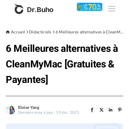
Dr.Buho
Accueil
Accueil
Didacticiels
6 Meilleures alternatives à CleanMyMac [Gratuites & Payantes]
6 Meilleures alternatives à
Produits
BuhoCleaner
CleanMyMac [Gratuites &
Boutique
BuhoUnlocker
Payantes]
BuhoRepair
Blog
BuhoNTFS
BuhoBarX
L'entreprise
Eloise Yang
BuhoLaunchpad
Dernière mise à jour : 19 déc. 2025
À propos de nous
Support